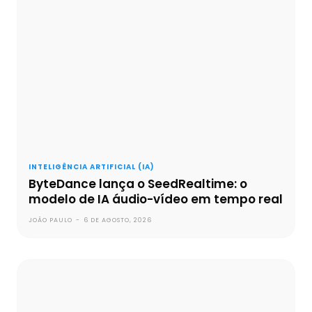
INTELIGÊNCIA ARTIFICIAL (IA)
ByteDance lança o SeedRealtime: o
modelo de IA áudio-vídeo em tempo real
JOÃO PAULO
-
6 DE AGOSTO, 2026