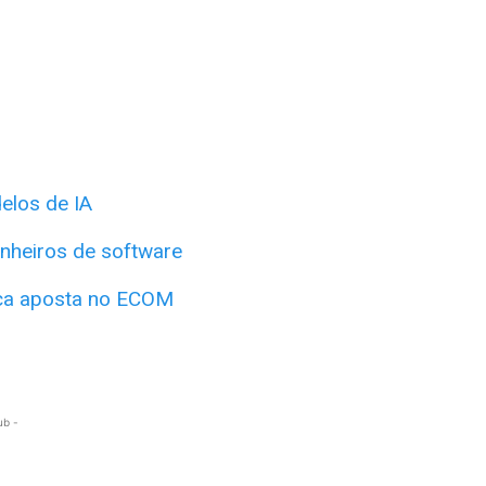
elos de IA
enheiros de software
rça aposta no ECOM
ub -