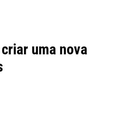
 de tecnologia em
REVIEWS
TECNOLO
ês
 criar uma nova
s