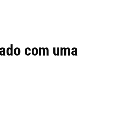
 de tecnologia em
REVIEWS
TECNOLO
ês
tado com uma