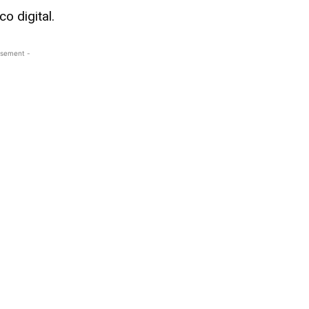
o digital.
isement -