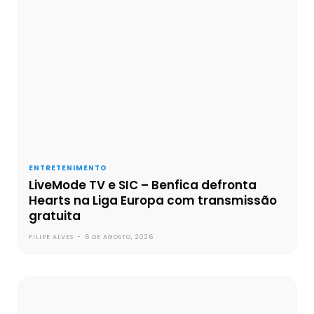
ENTRETENIMENTO
LiveMode TV e SIC – Benfica defronta
Hearts na Liga Europa com transmissão
gratuita
FILIPE ALVES
-
6 DE AGOSTO, 2026