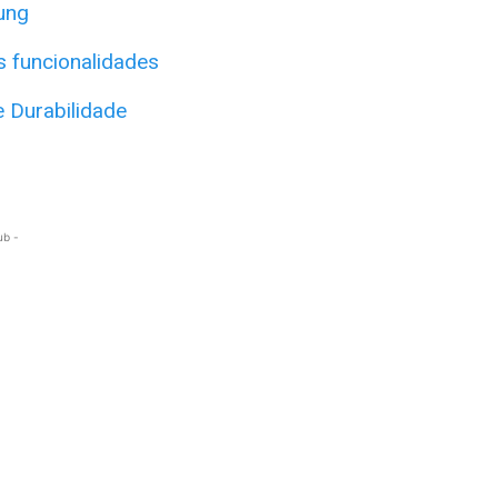
ung
s funcionalidades
e Durabilidade
ub -