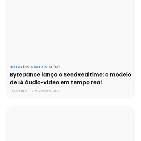
INTELIGÊNCIA ARTIFICIAL (IA)
ByteDance lança o SeedRealtime: o modelo
de IA áudio-vídeo em tempo real
JOÃO PAULO
-
6 DE AGOSTO, 2026