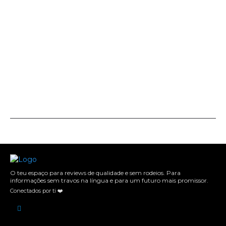
O teu espaço para reviews de qualidade e sem rodeios. Para
informações sem travos na língua e para um futuro mais promissor.
Conectados por ti ❤️