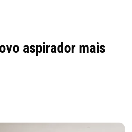
 de tecnologia em
REVIEWS
TECNOLO
ês
ovo aspirador mais