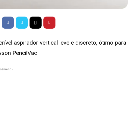
ível aspirador vertical leve e discreto, ótimo para
yson PencilVac!
isement -