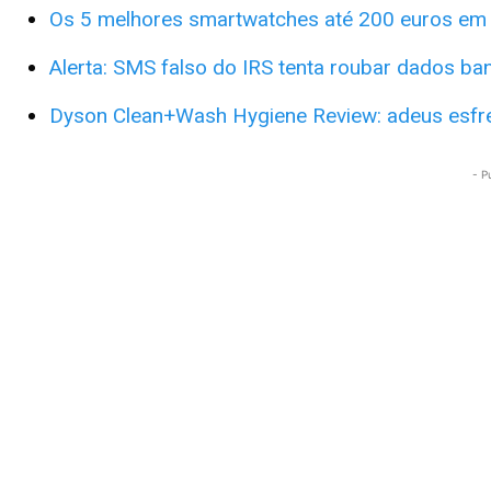
Os 5 melhores smartwatches até 200 euros em
Alerta: SMS falso do IRS tenta roubar dados ba
D
yson Clean+Wash Hygiene Review: adeus esfre
- P