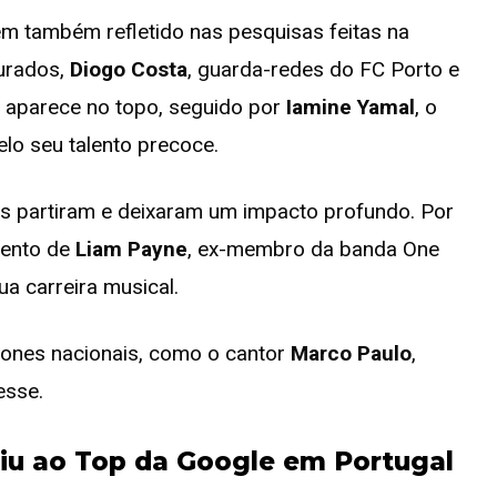
m também refletido nas pesquisas feitas na
curados,
Diogo Costa
, guarda-redes do FC Porto e
, aparece no topo, seguido por
Iamine Yamal
, o
elo seu talento precoce.
es partiram e deixaram um impacto profundo. Por
mento de
Liam Payne
, ex-membro da banda One
a carreira musical.
cones nacionais, como o cantor
Marco Paulo
,
esse.
biu ao Top da Google em Portugal