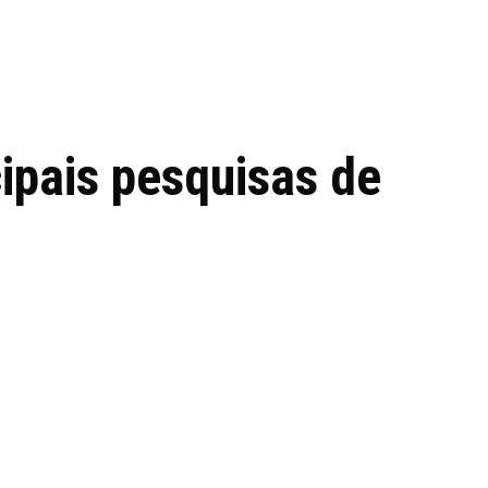
 de tecnologia em
REVIEWS
TECNOLO
ês
cipais pesquisas de