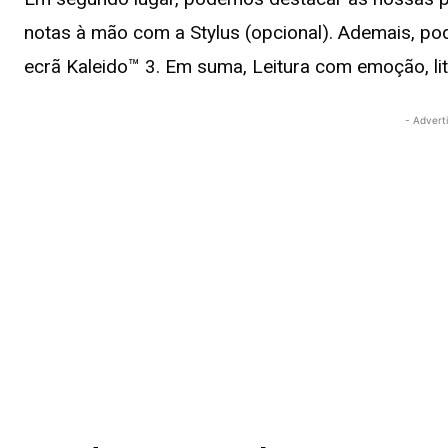
notas à mão com a Stylus (opcional). Ademais, p
ecrã Kaleido™ 3. Em suma, Leitura com emoção, lite
- Advert