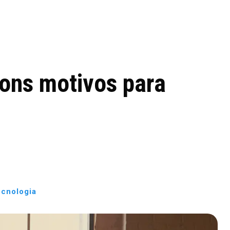
 de tecnologia em
REVIEWS
TECNOLO
ês
bons motivos para
cnologia