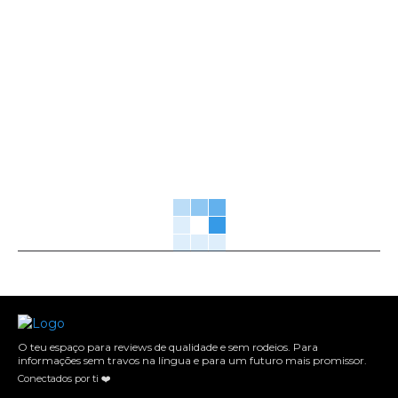
O teu espaço para reviews de qualidade e sem rodeios. Para
informações sem travos na língua e para um futuro mais promissor.
Conectados por ti ❤️