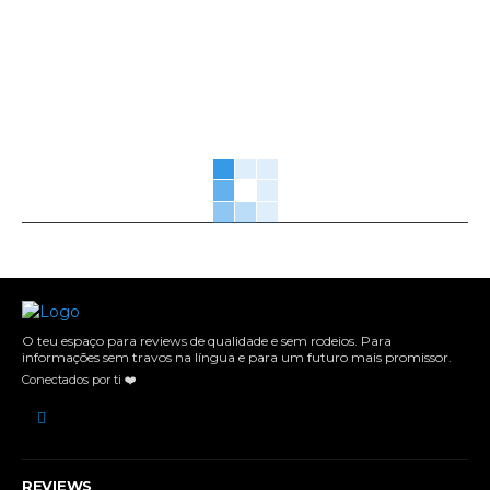
O teu espaço para reviews de qualidade e sem rodeios. Para
informações sem travos na língua e para um futuro mais promissor.
Conectados por ti ❤️
REVIEWS