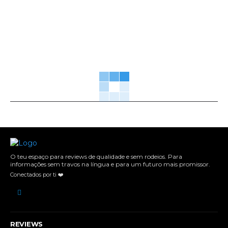
O teu espaço para reviews de qualidade e sem rodeios. Para
informações sem travos na língua e para um futuro mais promissor.
Conectados por ti ❤️
REVIEWS