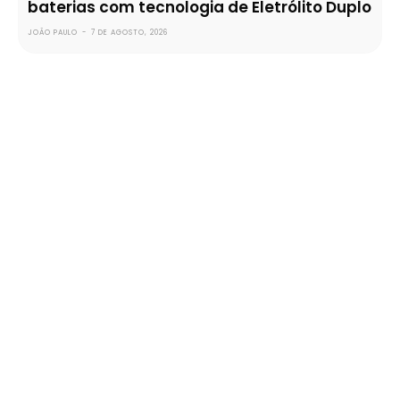
baterias com tecnologia de Eletrólito Duplo
JOÃO PAULO
-
7 DE AGOSTO, 2026