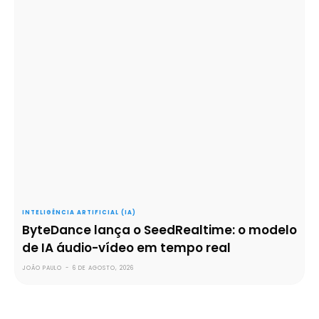
INTELIGÊNCIA ARTIFICIAL (IA)
ByteDance lança o SeedRealtime: o modelo
de IA áudio-vídeo em tempo real
JOÃO PAULO
-
6 DE AGOSTO, 2026