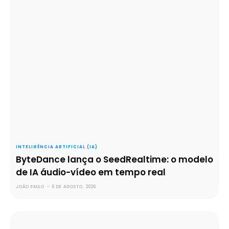
INTELIGÊNCIA ARTIFICIAL (IA)
ByteDance lança o SeedRealtime: o modelo
de IA áudio-vídeo em tempo real
JOÃO PAULO
-
6 DE AGOSTO, 2026