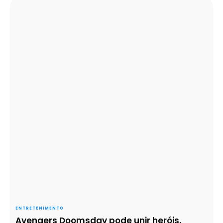
ENTRETENIMENTO
Avengers Doomsday pode unir heróis,