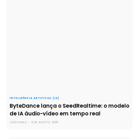
INTELIGÊNCIA ARTIFICIAL (IA)
ByteDance lança o SeedRealtime: o modelo
de IA áudio-vídeo em tempo real
JOÃO PAULO
-
6 DE AGOSTO, 2026