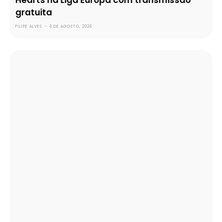
Hearts na Liga Europa com transmissão
gratuita
FILIPE ALVES
-
6 DE AGOSTO, 2026