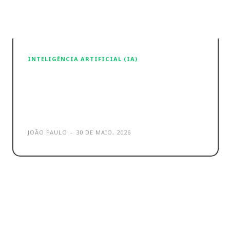
INTELIGÊNCIA ARTIFICIAL (IA)
Mythos – União Europeia voa
até ao US para falar com a
Anthropic
JOÃO PAULO
-
30 DE MAIO, 2026