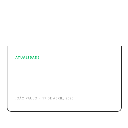
ATUALIDADE
Casa Branca quer Mythos da
Anthropic nas Agências do
Governo
JOÃO PAULO
-
17 DE ABRIL, 2026