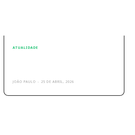
ATUALIDADE
Intel cresce mais de 300% em
bolsa e quem ganha é o US
JOÃO PAULO
-
25 DE ABRIL, 2026