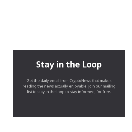
Stay in the Loop
Get the daily email from CryptoNews that makes
reading the news actually enjoyable. Join our mailing
list to stay in the loop to stay informed, for free.