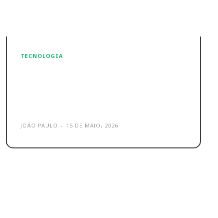
TECNOLOGIA
Anthropic vs. Governo traz
risco associado a outras
empresas
JOÃO PAULO
-
15 DE MAIO, 2026