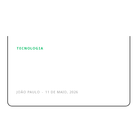
TECNOLOGIA
Guerra no Médio Oriente
destrói centros da Amazon
nos EAU
JOÃO PAULO
-
11 DE MAIO, 2026