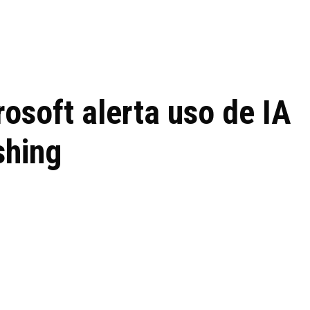
 de tecnologia em
REVIEWS
TECNOLO
ês
osoft alerta uso de IA
shing