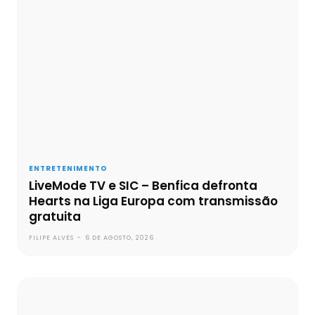
ENTRETENIMENTO
LiveMode TV e SIC – Benfica defronta
Hearts na Liga Europa com transmissão
gratuita
FILIPE ALVES
-
6 DE AGOSTO, 2026