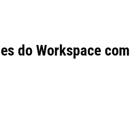
 de tecnologia em
REVIEWS
TECNOLO
ês
nes do Workspace com