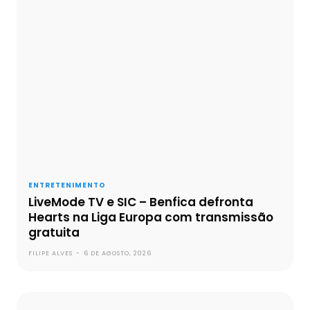
ENTRETENIMENTO
LiveMode TV e SIC – Benfica defronta
Hearts na Liga Europa com transmissão
gratuita
FILIPE ALVES
-
6 DE AGOSTO, 2026