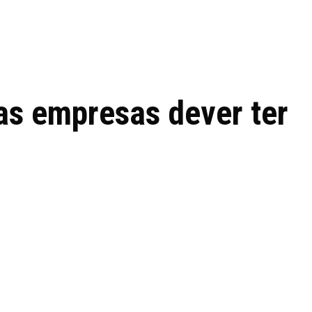
 de tecnologia em
REVIEWS
TECNOLO
ês
as empresas dever ter