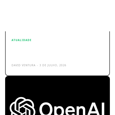
ATUALIDADE
Vais de férias? Não te esqueças do
Cartão Europeu de Saúde!
DAVID VENTURA
-
3 DE JULHO, 2026