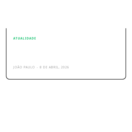
ATUALIDADE
Google reforça apoio à saúde
mental através do Gemini
JOÃO PAULO
-
8 DE ABRIL, 2026