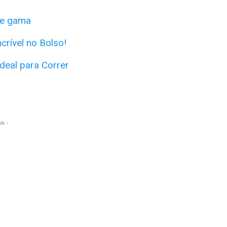
de gama
crível no Bolso!
deal para Correr
ub -