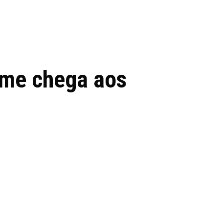
 de tecnologia em
REVIEWS
TECNOLO
ês
ilme chega aos