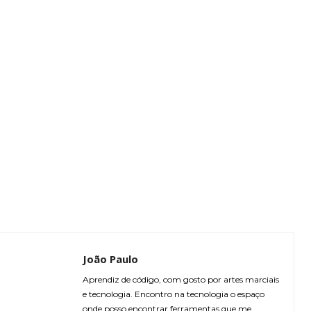
João Paulo
Aprendiz de código, com gosto por artes marciais
e tecnologia. Encontro na tecnologia o espaço
onde posso encontrar ferramentas que me