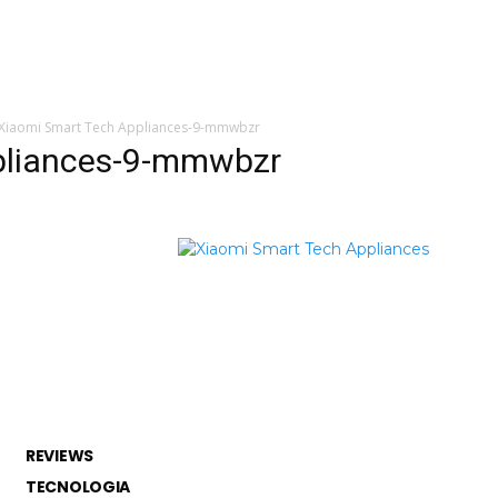
 de tecnologia em
REVIEWS
TECNOLO
ês
Xiaomi Smart Tech Appliances-9-mmwbzr
pliances-9-mmwbzr
REVIEWS
TECNOLOGIA