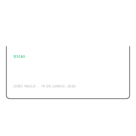
DICAS
TikTok e Instagram não querem
telefones quadrados
JOÃO PAULO
-
19 DE JUNHO, 2026