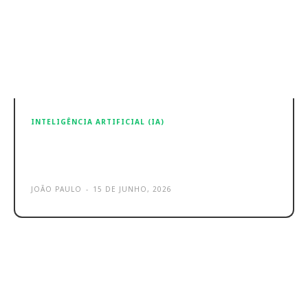
INTELIGÊNCIA ARTIFICIAL (IA)
Meta reforça guerra dos criadores
com IA no Edits
JOÃO PAULO
-
15 DE JUNHO, 2026