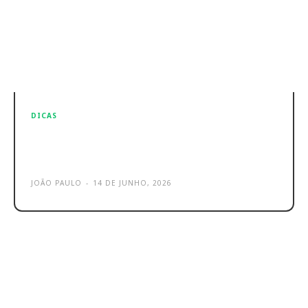
DICAS
TikTok e Instagram – Um motivo
que não te deixa ser viral
JOÃO PAULO
-
14 DE JUNHO, 2026