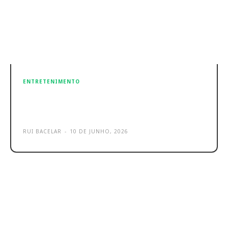
ENTRETENIMENTO
TikTok une-se à ATP para trazer
(ainda mais) Ténis
RUI BACELAR
-
10 DE JUNHO, 2026