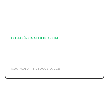
INTELIGÊNCIA ARTIFICIAL (IA)
ByteDance lança o SeedRealtime: o
modelo de IA áudio-vídeo em
tempo real
JOÃO PAULO
-
6 DE AGOSTO, 2026