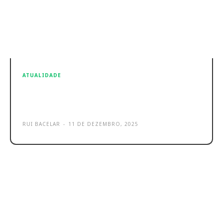
ATUALIDADE
Presidenciais em Portugal: TikTok
está mais atento que nunca!
RUI BACELAR
-
11 DE DEZEMBRO, 2025