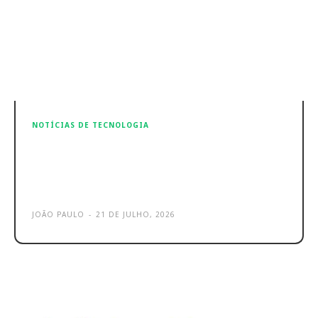
NOTÍCIAS DE TECNOLOGIA
TikTok testa ferramenta de
deteção de deepfakes com IA para
proteger criadores
JOÃO PAULO
-
21 DE JULHO, 2026