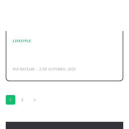
LIFESTYLE
TikTok atinge 4.2 milhões de
utilizadores em Portugal
RUI BACELAR
-
2 DE OUTUBRO, 2025
1
2